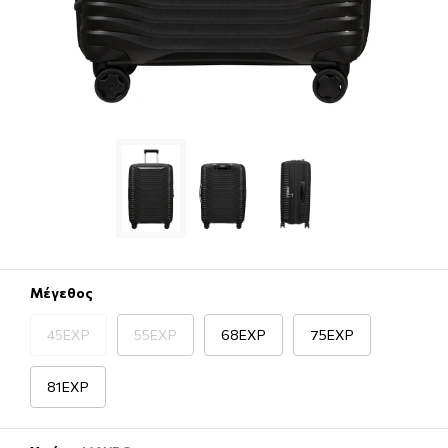
Μέγεθος
45EXP
55EXP
68EXP
75EXP
81EXP