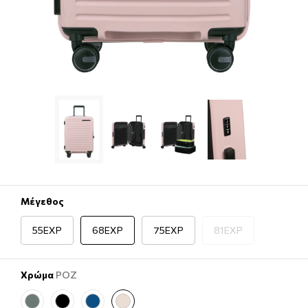
Μέγεθος
55EXP
68EXP
75EXP
81EXP
Χρώμα
ΡΟΖ