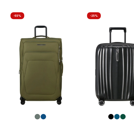
-55%
-25%