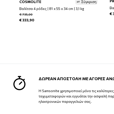
P
COSMOLITE
Σύγκριση
Βα
Βαλίτσα 4 ρόδες | 81 x 55 x 34 cm | 3,1 kg
€ 
€ 735,00
€ 333,90
ΔΩΡΕΑΝ ΑΠΟΣΤΟΛΗ ΜΕ ΑΓΟΡΕΣ ΑΝ
Η Samsonite χρησιμοποιεί μόνο τις καλύτερε
ταχυμεταφορών και εγγυάται την ασφαλή πα
ηλεκτρονικών παραγγελιών σας.