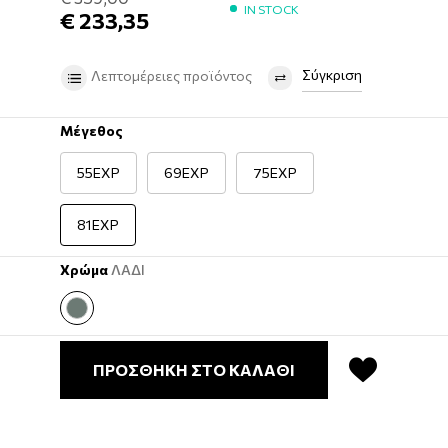
IN STOCK
€ 233,35
Σύγκριση
Λεπτομέρειες προϊόντος
Μέγεθος
55EXP
69EXP
75EXP
81EXP
Χρώμα
ΛΑΔΙ
ΠΡΟΣΘΗΚΗ ΣΤΟ ΚΑΛΑΘΙ