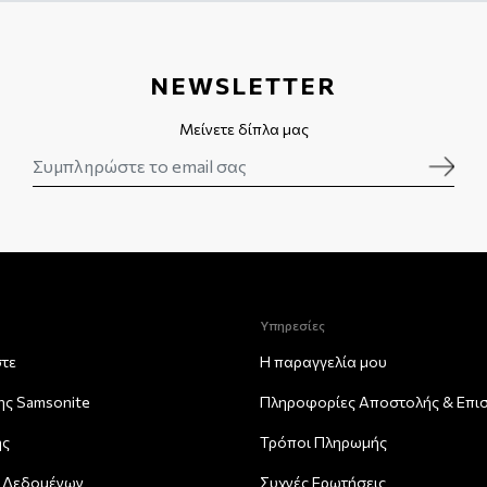
NEWSLETTER
Μείνετε δίπλα μας
Υπηρεσίες
στε
Η παραγγελία μου
της Samsonite
Πληροφορίες Αποστολής & Eπι
ης
Τρόποι Πληρωμής
 Δεδομένων
Συχνές Ερωτήσεις