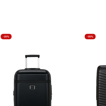
-25%
-35%