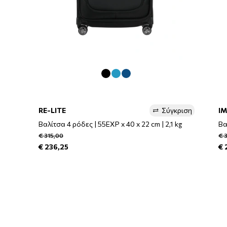
RE-LITE
Σύγκριση
I
Βαλίτσα 4 ρόδες | 55EXP x 40 x 22 cm | 2,1 kg
Βα
€ 315,00
€ 
€ 236,25
€ 