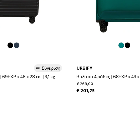
Σύγκριση
URBIFY
 69EXP x 48 x 28 cm | 3,1 kg
Βαλίτσα 4 ρόδες | 68EXP x 43 x 
€ 269,00
€ 201,75