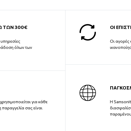
Ω ΤΩΝ 300€
ΟΙ ΕΠΙΣ
ς υπηρεσίες
Οι αγορές 
ράδοση όλων των
ικανοποίη
ΠΑΓΚΟΣ
χρησιμοποιείται για κάθε
Η Samsonit
η παραγγελία σας είναι
διασφαλίσε
παραμένου