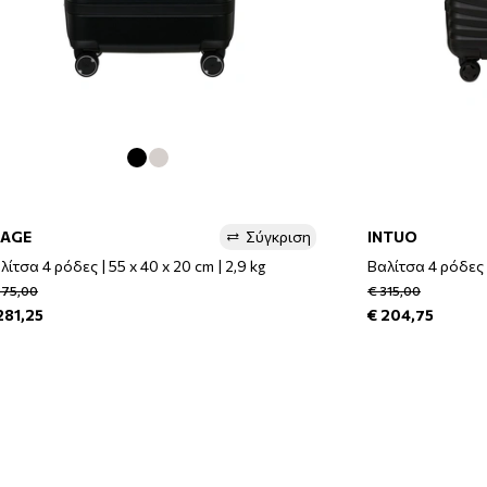
MAGE
Σύγκριση
INTUO
λίτσα 4 ρόδες | 55 x 40 x 20 cm | 2,9 kg
Βαλίτσα 4 ρόδες |
375,00
€ 315,00
281,25
€ 204,75