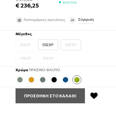
IN STOCK
€ 236,25
Σύγκριση
Λεπτομέρειες προϊόντος
Μέγεθος
45EXP
55EXP
68EXP
75EXP
81EXP
Χρώμα
ΠΡΑΣΙΝΟ ΦΛΟΥΟ
ΠΡΟΣΘΗΚΗ ΣΤΟ ΚΑΛΑΘΙ