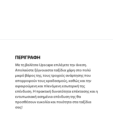
ΠΕΡΙΓΡΑΦΗ
Με τη βαλίτσα Upscape επιλέγετε την άνεση.
Απολαύστε ξέγνοιαστα ταξίδια χάρη στο πολύ
μικρό βάρος της, τους τροχούς ανάρτησης που
απορροφούν τους κραδασμούς, καθώς και την
αφαιρούμενη και πλενόμενη εσωτερική της
επένδυση. Η πρακτική δυνατότητα επέκτασης και η
εντυπωσιακή ασημένια επένδυση της θα
προσθέσουν ευκολία και ποιότητα στα ταξίδια
σας!