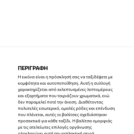
ΠΕΡΙΓΡΑΦΗ
Η εικόνα είναι η πρόσκλησή σας να ταξιδέψετε με
κομψότητα και αυτοπεποίθηση. Αυτή η συλλογή
χαρακτηρίζεται από εκλεπτυσμένες λεπτομέρειες
και εξαρτήματα που ταιριάζουν χρωματικά, ενώ
δεν παραμελεί ποτέ την άνεση. Διαθέτοντας
πολυτελές εσωτερικό, ομαλές ρόδες και επένδυση
που πλένεται, αυτές οι βαλίτσες σχεδιάστηκαν
προσεκτικά για κάθε ταξίδι. Η βαλίτσα ομορφιάς
με τις ατελείωτες επιλογές οργάνωσης
ολοκληρώνει αυτή την εκπληκτική σειρά.