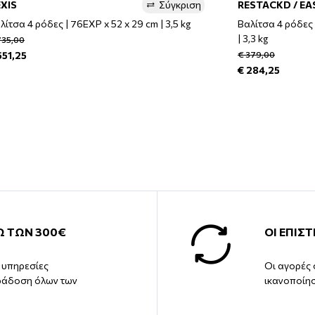
XIS
Σύγκριση
RESTACKD / EA
λίτσα 4 ρόδες | 76EXP x 52 x 29 cm | 3,5 kg
Βαλίτσα 4 ρόδες
| 3,3 kg
735,00
551,25
€ 379,00
€ 284,25
Ω ΤΩΝ 300€
ΟΙ ΕΠΙΣ
ς υπηρεσίες
Οι αγορές 
ράδοση όλων των
ικανοποίη