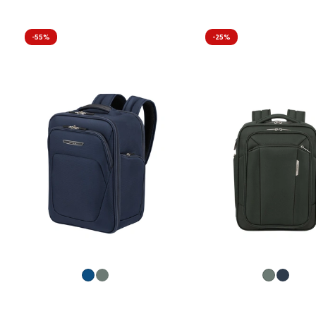
-55%
-25%