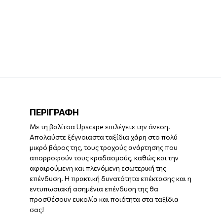
ΠΕΡΙΓΡΑΦΗ
Με τη βαλίτσα Upscape επιλέγετε την άνεση.
Απολαύστε ξέγνοιαστα ταξίδια χάρη στο πολύ
μικρό βάρος της, τους τροχούς ανάρτησης που
απορροφούν τους κραδασμούς, καθώς και την
αφαιρούμενη και πλενόμενη εσωτερική της
επένδυση. Η πρακτική δυνατότητα επέκτασης και η
εντυπωσιακή ασημένια επένδυση της θα
προσθέσουν ευκολία και ποιότητα στα ταξίδια
σας!