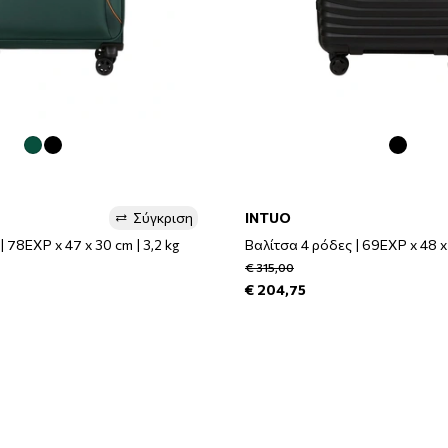
Σύγκριση
INTUO
 78EXP x 47 x 30 cm | 3,2 kg
Βαλίτσα 4 ρόδες | 69EXP x 48 x 
€ 315,00
€ 204,75