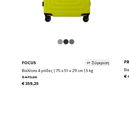
P
FOCUS
Σύγκριση
Βα
Βαλίτσα 4 ρόδες | 75 x 51 x 29 cm | 5 kg
€ 
€ 479,00
€ 359,25