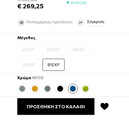
IN STOCK
€ 269,25
Σύγκριση
Λεπτομέρειες προϊόντος
Μέγεθος
45EXP
55EXP
68EXP
75EXP
81EXP
Χρώμα
ΜΠΛΕ
ΠΡΟΣΘΗΚΗ ΣΤΟ ΚΑΛΑΘΙ