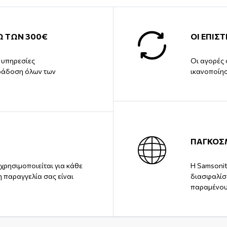
Ω ΤΩΝ 300€
ΟΙ ΕΠΙΣ
ς υπηρεσίες
Οι αγορές 
ράδοση όλων των
ικανοποίη
ΠΑΓΚΟΣ
χρησιμοποιείται για κάθε
Η Samsonit
η παραγγελία σας είναι
διασφαλίσε
παραμένου