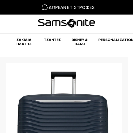
ΔΩΡΕΆΝ ΕΠΙΣΤΡΟΦΈΣ
ΣΑΚΊΔΙΑ
ΤΣΆΝΤΕΣ
DISNEY &
PERSONALIZATIO
ΠΛΆΤΗΣ
ΠΑΙΔΊ