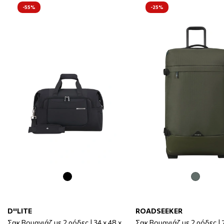
-55%
-25%
D''LITE
ROADSEEKER
Σακ Βουαγιάζ με 2 ρόδες | 34 x 48 x
Σακ Βουαγιάζ με 2 ρόδες | 7