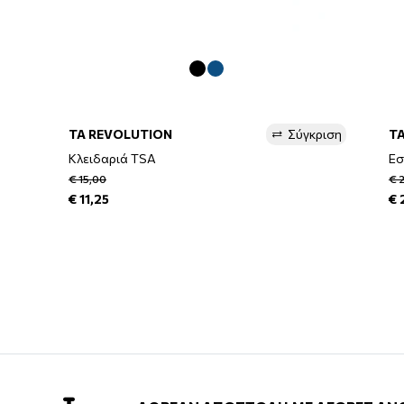
TA REVOLUTION
Σύγκριση
T
Κλειδαριά TSA
Εσ
€ 15,00
€ 
€ 11,25
€ 