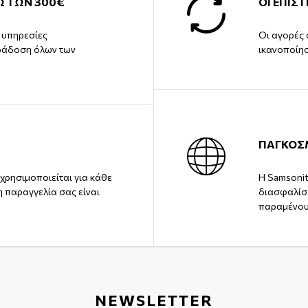
Ω ΤΩΝ 300€
ΟΙ ΕΠΙΣ
ς υπηρεσίες
Οι αγορές 
ράδοση όλων των
ικανοποίη
ΠΑΓΚΟΣ
χρησιμοποιείται για κάθε
Η Samsonit
η παραγγελία σας είναι
διασφαλίσε
παραμένου
NEWSLETTER