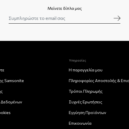
Μείνετε δίπλα μας
Υπηρεσίες
στε
Η παραγγελία μου
της Samsonite
Πληροφορίες Αποστολής & Eπι
ης
Τρόποι Πληρωμής
 Δεδομένων
Συχνές Ερωτήσεις
ookies
Εγγύηση Προϊόντων
Επικοινωνία